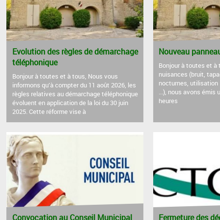
Evolution des règles de démarchage
Nouveau panneau 
téléphonique
Bonjour à toutes et à 
nuisances (bruit, tap
Bonjour à toutes et à tous, Nous vous
nocturnes, utilisation
informons qu’à compter du 11 août 2026, les
...), nous avons émis 
règles relatives au démarchage téléphonique
heures
évoluent en application de la loi du 30 juin
2025. Cette réforme vise à
Convocation au Conseil Municipal
Fermeture des déc