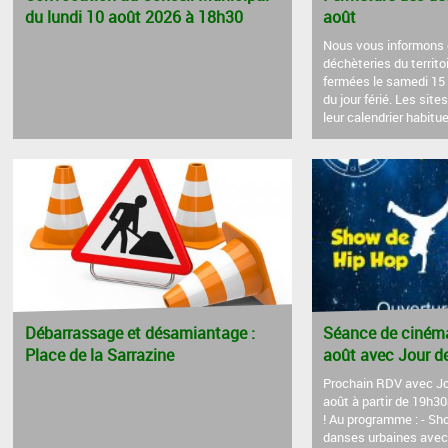
du lundi 10 août 2026 à 18h30
août
Nous vous informons 
déchèteries du territ
fermées le samedi 15 
du jour férié. Les site
leur calendrier habituel
Débarrassage et désamiantage :
Séance de cinéma 
Place de la Sarrazine
août avec Jour de
Prochain RDV avec Jo
août à partir de 19h3
! Au programme : - Sh
danses urbaines avec 