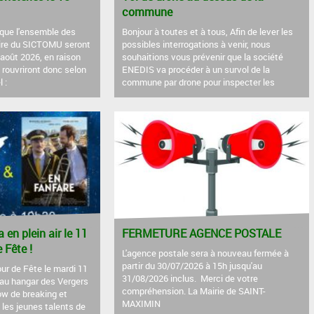
commune
que l'ensemble des
Bonjour à toutes et à tous, Afin de lever les
oire du SICTOMU seront
possibles interrogations à venir, nous
août 2026, en raison
souhaitions vous prévenir que la société
s rouvriront donc selon
ENEDIS va procéder à un survol de la
 :
commune par drone pour inspecter les
en plein air le 11
FERMETURE AGENCE POSTALE
 Fête !
L'agence postale sera à nouveau fermée à
partir du 30/07/2026 à 15h jusqu'au
ur de Fête le mardi 11
31/08/2026 inclus. Merci de votre
0au hangar des Vergers
compréhension. La Mairie de SAINT-
ow de breaking et
MAXIMIN
les jeunes talents de