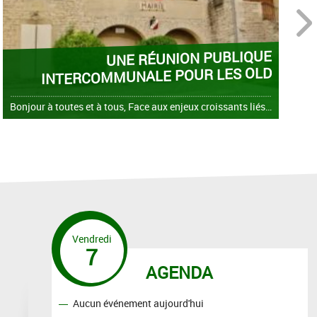
next
UNE RÉUNION PUBLIQUE
C
INTERCOMMUNALE POUR LES OLD
Bonjour à toutes et à tous, Face aux enjeux croissants liés au risque de feux de forêt et à la nécessité d'informer les habitants de chaque commune sur leurs obligations réglementaires en matière de
Vendredi
7
AGENDA
Aucun événement aujourd'hui