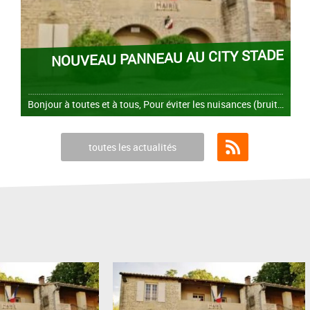
NOUVEAU PANNEAU AU CITY STADE
Bonjour à toutes et à tous, Pour éviter les nuisances (bruit, tapages diurnes et nocturnes, utilisation inadéquate des lieux ...), nous avons émis un arrêté portant sur les heures
toutes les actualités
Flux RSS