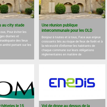
au city stade
Une réunion publique
intercommunale pour les OLD
tous, Pour éviter les
ages diurnes et
Bonjour à toutes et à tous, Face aux enjeux
 inadéquate des lieux
croissants liés au risque de feux de forêt et à
un arrêté portant sur les
la nécessité d'informer les habitants de
chaque commune sur leurs obligations
réglementaires en matière de
hèteries le 15
Vol de drone au dessus de la