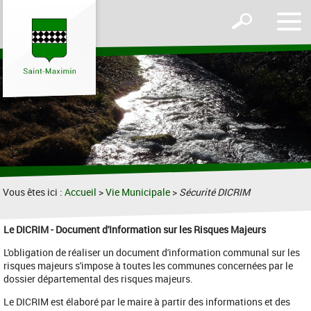
Affic
Afficher
le
le
men
formulaire
de
recherche
Vous êtes ici :
Accueil
>
Vie Municipale
>
Sécurité DICRIM
Le DICRIM - Document d'Information sur les Risques Majeurs
L'obligation de réaliser un document d'information communal sur les
risques majeurs s'impose à toutes les communes concernées par le
dossier départemental des risques majeurs.
Le DICRIM est élaboré par le maire à partir des informations et des