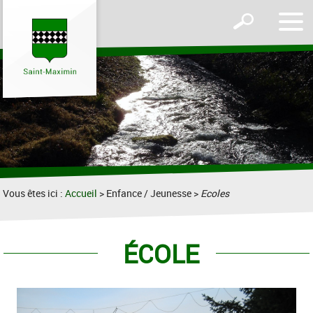
Affic
Afficher
le
le
men
formulaire
de
recherche
Vous êtes ici :
Accueil
> Enfance / Jeunesse >
Ecoles
ÉCOLE