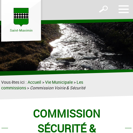
Affic
Afficher
le
le
men
formulaire
de
recherche
Vous êtes ici :
Accueil
>
Vie Municipale
>
Les
commissions
>
Commission Voirie & Sécurité
COMMISSION
SÉCURITÉ &