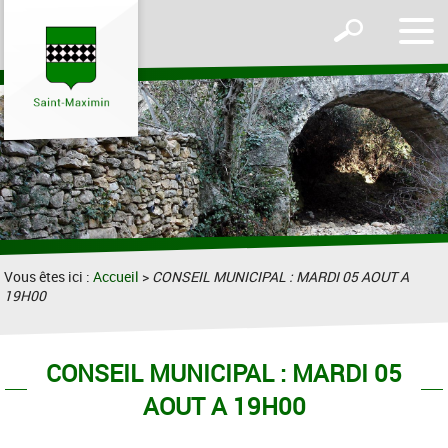
Affic
Afficher
le
le
men
formulaire
de
recherche
Vous êtes ici :
Accueil
>
CONSEIL MUNICIPAL : MARDI 05 AOUT A
19H00
CONSEIL MUNICIPAL : MARDI 05
AOUT A 19H00