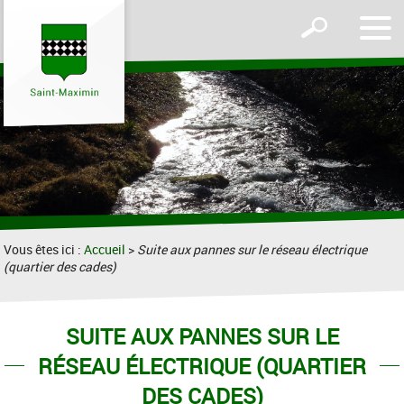
Affic
Afficher
le
le
men
formulaire
de
recherche
Vous êtes ici :
Accueil
>
Suite aux pannes sur le réseau électrique
(quartier des cades)
SUITE AUX PANNES SUR LE
RÉSEAU ÉLECTRIQUE (QUARTIER
DES CADES)