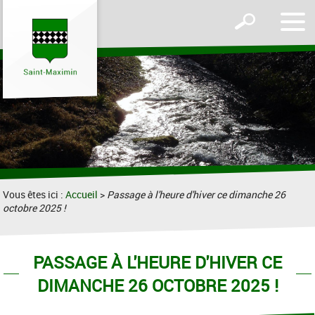
Affic
Afficher
le
le
men
formulaire
de
recherche
Vous êtes ici :
Accueil
>
Passage à l'heure d'hiver ce dimanche 26
octobre 2025 !
PASSAGE À L'HEURE D'HIVER CE
DIMANCHE 26 OCTOBRE 2025 !