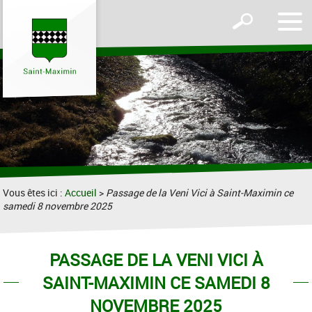
Affic
Afficher
le
le
men
formulaire
de
recherche
Vous êtes ici :
Accueil
>
Passage de la Veni Vici à Saint-Maximin ce
samedi 8 novembre 2025
PASSAGE DE LA VENI VICI À
SAINT-MAXIMIN CE SAMEDI 8
NOVEMBRE 2025