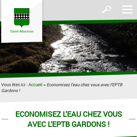
Affic
Afficher
le
le
men
formulaire
de
recherche
Vous êtes ici :
Accueil
>
Economisez l'eau chez vous avec l'EPTB
Gardons !
ECONOMISEZ L'EAU CHEZ VOUS
AVEC L'EPTB GARDONS !