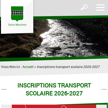
Affic
Afficher
le
le
men
formulaire
de
recherche
Vous êtes ici :
Accueil
>
Inscriptions transport scolaire 2026-2027
INSCRIPTIONS TRANSPORT
SCOLAIRE 2026-2027