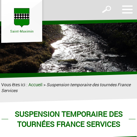
Affic
Afficher
le
le
men
formulaire
de
recherche
Vous êtes ici :
Accueil
>
Suspension temporaire des tournées France
Services
SUSPENSION TEMPORAIRE DES
TOURNÉES FRANCE SERVICES