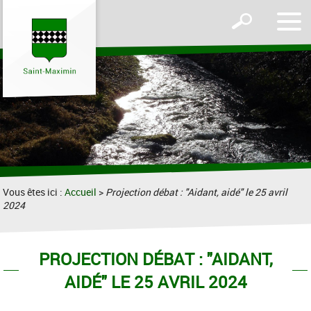
Affic
Afficher
le
le
men
formulaire
de
recherche
Vous êtes ici :
Accueil
>
Projection débat : "Aidant, aidé" le 25 avril
2024
PROJECTION DÉBAT : "AIDANT,
AIDÉ" LE 25 AVRIL 2024