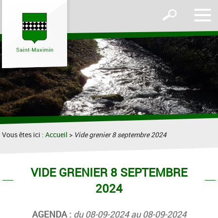
Affic
Afficher
le
le
men
formulaire
de
recherche
Vous êtes ici :
Accueil
>
Vide grenier 8 septembre 2024
VIDE GRENIER 8 SEPTEMBRE
2024
AGENDA :
du 08-09-2024 au 08-09-2024