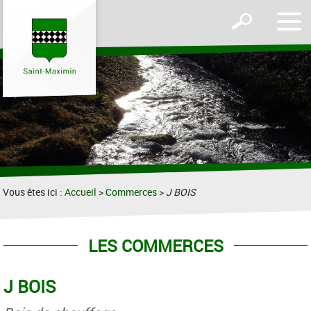
Affic
Afficher
le
le
men
formulaire
de
recherche
Vous êtes ici :
Accueil
>
Commerces
>
J BOIS
LES COMMERCES
J BOIS